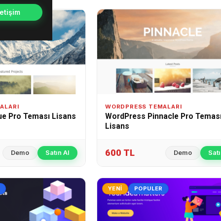
etişim
ALARI
WORDPRESS TEMALARI
ue Pro Teması Lisans
WordPress Pinnacle Pro Temas
Lisans
600 TL
Demo
Satın Al
Demo
Satı
YENI
POPULER