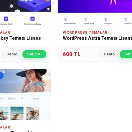
ALARI
WORDPRESS TEMALARI
ksy Teması Lisans
WordPress Astra Teması Lisan
600 TL
Demo
Satın Al
Demo
Satı
ALARI