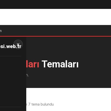
m
esi.web.tr
 Temaları
Temaları
larını inceleyin.
rı
kategorisinde 7 tema bulundu