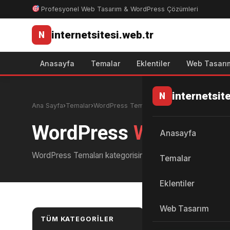
Profesyonel Web Tasarım & WordPress Çözümleri
internetsitesi.web.tr
N
Anasayfa
Temalar
Eklentiler
Web Tasarı
internetsit
N
Ana Sayfa
›
Temalar
›
WordPress Temaları
WordPress
WordPress
Anasayfa
WordPress Temaları kategorisindeki hazır WordPress tema
Temalar
Eklentiler
Web Tasarım
WordPress Temala
TÜM KATEGORILER