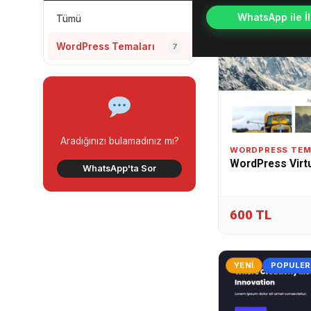
WhatsApp ile İl
Tümü
WordPress Temaları
7
Aradığınızı bulamadınız mı?
WORDPRESS TEM
WordPress Virt
WhatsApp'ta Sor
600 TL
YENI
POPULER