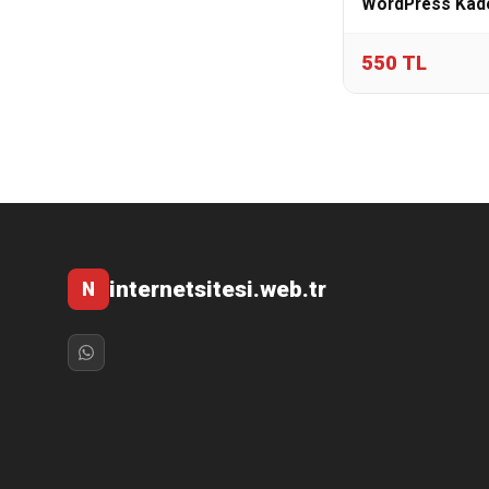
WordPress Kad
550 TL
internetsitesi.web.tr
N