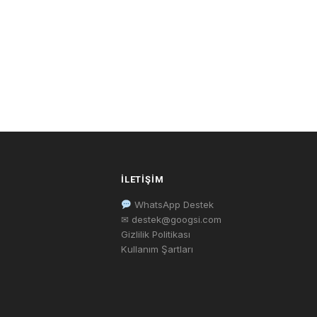
İLETIŞIM
WhatsApp Destek
✉ destek@googsi.com
Gizlilik Politikası
Kullanım Şartları