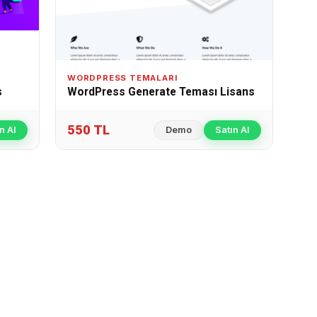
WORDPRESS TEMALARI
s
WordPress Generate Teması Lisans
550 TL
n Al
Demo
Satın Al