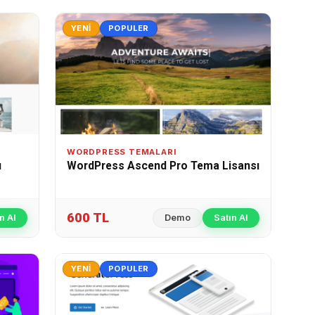
YENI
POPULER
WORDPRESS TEMALARI
ı
WordPress Ascend Pro Tema Lisansı
600 TL
n Al
Demo
Satın Al
YENI
POPULER