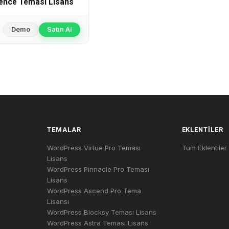
ence Teması Lisans
Demo
Satın Al
TEMALAR
EKLENTILER
WordPress Virtue Pro Teması
Tüm Eklentiler
Lisans
WordPress Pinnacle Pro Teması
Lisans
WordPress Ascend Pro Tema
Lisansı
WordPress Blocksy Teması Lisans
WordPress Astra Teması Lisans