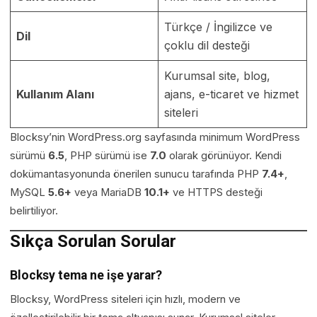
Türkçe / İngilizce ve
Dil
çoklu dil desteği
Kurumsal site, blog,
Kullanım Alanı
ajans, e-ticaret ve hizmet
siteleri
Blocksy’nin WordPress.org sayfasında minimum WordPress
sürümü
6.5
, PHP sürümü ise
7.0
olarak görünüyor. Kendi
dokümantasyonunda önerilen sunucu tarafında PHP
7.4+
,
MySQL
5.6+
veya MariaDB
10.1+
ve HTTPS desteği
belirtiliyor.
Sıkça Sorulan Sorular
Blocksy tema ne işe yarar?
Blocksy, WordPress siteleri için hızlı, modern ve