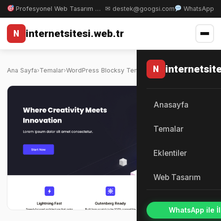
Profesyonel Web Tasarım & WordPress Çözümleri
✉ destek@googsi.com
WhatsApp
internetsitesi.web.tr
N
internetsit
N
Ana Sayfa
›
Temalar
›
WordPress Blocksy Teması Lisans
Anasayfa
Temalar
Eklentiler
Web Tasarım
WhatsApp ile İl