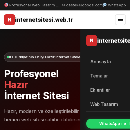
Profesyonel Web Tasarım & WordPress Çözümleri
✉ destek@googsi.com
WhatsApp
internetsitesi.web.tr
N
internetsit
N
#1 Türkiye'nin En İyi Hazır İnternet Siteleri
Anasayfa
Profesyonel
Temalar
Hazır
Eklentiler
İnternet Sitesi
Web Tasarım
Hazır, modern ve özelleştirilebilir hazır sitelerimiz ile
hemen web sitesi sahibi olabilirsiniz.
WhatsApp ile İl