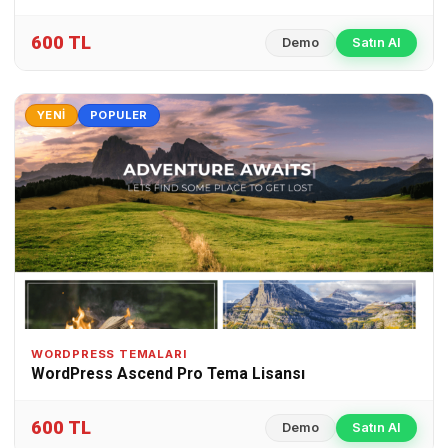
600 TL
Demo
Satın Al
YENI
POPULER
WORDPRESS TEMALARI
WordPress Ascend Pro Tema Lisansı
600 TL
Demo
Satın Al