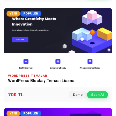
YENI
POPULER
WORDPRESS TEMALARI
WordPress Blocksy Teması Lisans
700 TL
Demo
Satın Al
YENI
POPULER