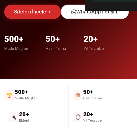
Siteleri İncele
WhatsApp İletişim
500+
50+
20+
Mutlu Müşteri
Hazır Tema
Yıl Tecrübe
500+
50+
Mutlu Müşteri
Hazır Tema
20+
20+
⏱
Eklenti
Yıl Tecrübe